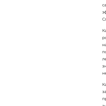
с
э
С
К
р
н
п
л
з
н
К
з
п
з