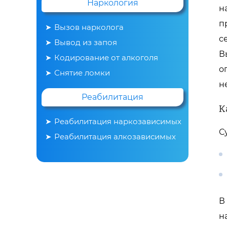
Наркология
н
п
Вызов нарколога
с
Вывод из запоя
В
Кодирование от алкоголя
о
Снятие ломки
н
Реабилитация
К
Реабилитация наркозависимых
С
Реабилитация алкозависимых
В
н