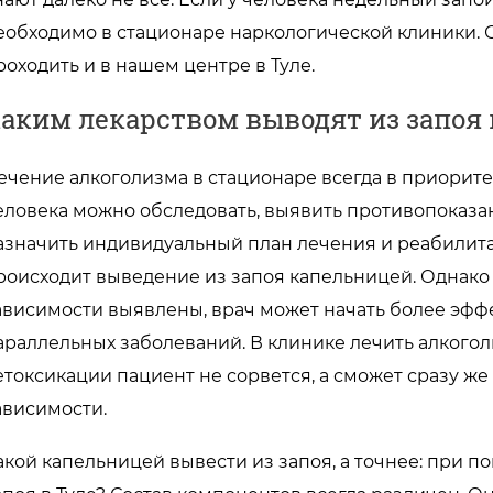
еобходимо в стационаре наркологической клиники. 
роходить и в нашем центре в Туле.
аким лекарством выводят из запоя
ечение алкоголизма в стационаре всегда в приорите
еловека можно обследовать, выявить противопоказа
азначить индивидуальный план лечения и реабилитаци
роисходит выведение из запоя капельницей. Однако 
ависимости выявлены, врач может начать более эфф
араллельных заболеваний. В клинике лечить алкого
етоксикации пациент не сорвется, а сможет сразу ж
ависимости.
акой капельницей вывести из запоя, а точнее: при 