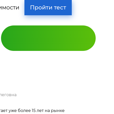
Пройти тест
имости
леговна
Кодирование
ет уже более 15 лет на рынке