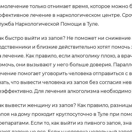
амолечение только отнимает время, которое можно 
ффективное лечение в наркологическом центре. Сро
лужба Наркологической Помощи в Туле.
ак быстро выйти из запоя? Не поможет ни снижение 
одственники и близкие действительно хотят помочь 
а лечение. Как правило, если алкоголику плохо, а в
омочь, они вызывают у него больше доверия. Парал
ечение помогает уговорить человека отправиться с в
нать, что вывести человека из запоя без согласия не
еэффективно. Для лечения алкоголизма необходимо
ак вывести женщину из запоя? Как правило, разницы
апоя на дому проходит круглосуточно в Туле при п
репаратами. Если то, как выйти из пивного запоя, зна
нают далеко не все. Если у человека недельный запой