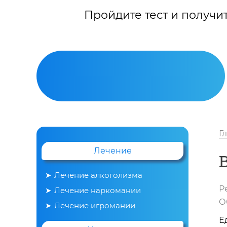
Пройдите тест и получи
Г
Лечение
Лечение алкоголизма
Р
Лечение наркомании
Вывод из запоя
О
Лечение игромании
Е