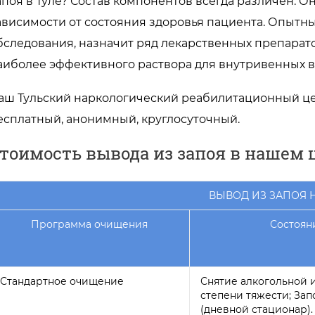
апоя в Туле? Состав компонентов всегда различен. О
ависимости от состояния здоровья пациента. Опытный
бследования, назначит ряд лекарственных препарато
аиболее эффективного раствора для внутривенных 
аш Тульский наркологический реабилитационный цен
есплатный, анонимный, круглосуточный.
тоимость вывода из запоя в нашем 
ВЫВОД ИЗ ЗАПОЯ 
Программа очищения
Состоян
Стандартное очищение
Снятие алкогольной 
степени тяжести; Зап
(дневной стационар).