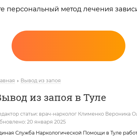
те персональный метод лечения завис
лавная
Вывод из запоя
Вывод из запоя в Туле
едактор статьи:
врач-нарколог
Клименко Вероника О
Вызов нарколога
бновлено:
20 января 2025
диная Служба Наркологической Помощи в Туле работа