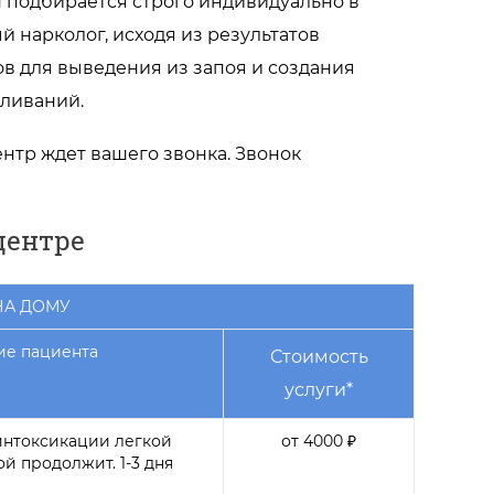
н подбирается строго индивидуально в
 нарколог, исходя из результатов
в для выведения из запоя и создания
вливаний.
тр ждет вашего звонка. Звонок
центре
НА ДОМУ
ие пациента
Стоимость
услуги*
интоксикации легкой
от 4000 ₽
ой продолжит. 1-3 дня